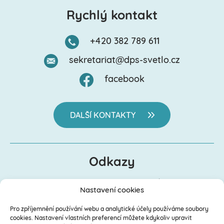
Rychlý kontakt
+420 382 789 611
sekretariat@dps-svetlo.cz
facebook
DALŠÍ KONTAKTY
Odkazy
Dokumenty ke stažení
Nastavení cookies
Ceníky
Pro zpříjemnění používání webu a analytické účely používáme soubory
Zpracování osobních údajů (GDPR) a ochrana
cookies. Nastavení vlastních preferencí můžete kdykoliv upravit
oznamovatelů (Whistleblowing)