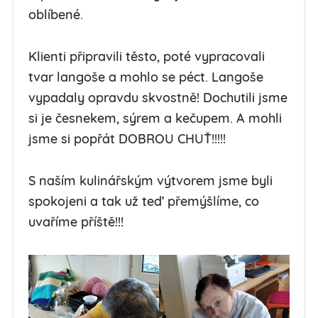
oblíbené.
Klienti připravili těsto, poté vypracovali
tvar langoše a mohlo se péct. Langoše
vypadaly opravdu skvostně! Dochutili jsme
si je česnekem, sýrem a kečupem. A mohli
jsme si popřát DOBROU CHUŤ!!!!!
S naším kulinářským výtvorem jsme byli
spokojeni a tak už teď přemýšlíme, co
uvaříme příště!!!