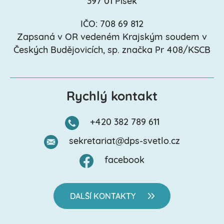
397 01 Písek
IČO: 708 69 812
Zapsaná v OR vedeném Krajským soudem v
Českých Budějovicích, sp. značka Pr 408/KSCB
Rychlý kontakt
+420 382 789 611
sekretariat@dps-svetlo.cz
facebook
DALŠÍ KONTAKTY