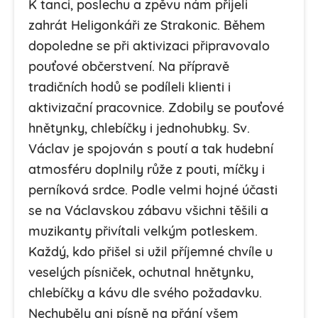
K tanci, poslechu a zpěvu nám přijeli
zahrát Heligonkáři ze Strakonic. Během
dopoledne se při aktivizaci připravovalo
pouťové občerstvení. Na přípravě
tradičních hodů se podíleli klienti i
aktivizační pracovnice. Zdobily se pouťové
hnětynky, chlebíčky i jednohubky. Sv.
Václav je spojován s poutí a tak hudební
atmosféru doplnily růže z pouti, míčky i
perníková srdce. Podle velmi hojné účasti
se na Václavskou zábavu všichni těšili a
muzikanty přivítali velkým potleskem.
Každý, kdo přišel si užil příjemné chvíle u
veselých písniček, ochutnal hnětynku,
chlebíčky a kávu dle svého požadavku.
Nechyběly ani písně na přání všem