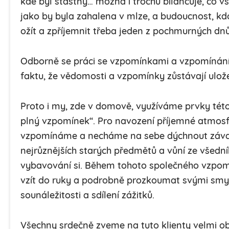
kde byl šťastný… možná i trochu bilancuje, co v
jako by byla zahalena v mlze, a budoucnost, kd
ožít a zpříjemnit třeba jeden z pochmurných dnů
Odborně se práci se vzpomínkami a vzpomínáním 
faktu, že vědomosti a vzpomínky zůstávají ulo
Proto i my, zde v domově, využíváme prvky této
plný vzpomínek“. Pro navození příjemné atmosf
vzpomínáme a necháme na sebe dýchnout závan
nejrůznějších starých předmětů a vůní ze všedn
vybavování si. Během tohoto společného vzpomí
vzít do ruky a podrobně prozkoumat svými smys
sounáležitosti a sdílení zážitků.
Všechny srdečně zveme na tuto klienty velmi ob