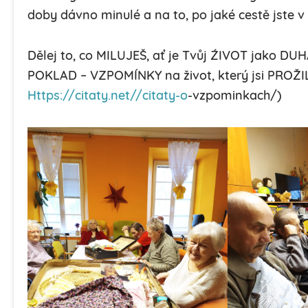
doby dávno minulé a na to, po jaké cestě jste v ž
Dělej to, co MILUJEŠ, ať je Tvůj ŹIVOT jako DUH
POKLAD – VZPOMÍNKY na život, který jsi PROŽIL
Https://citaty.net//citaty-o
-vzpominkach/)