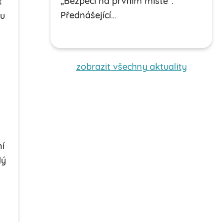
„Bezpečí na prvním místě“.
t
Přednášející…
vu
zobrazit všechny aktuality
ní
dý