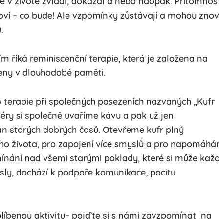
še v životě zvládl, dokázal a nebo naopak. Přítomnos
oví – co bude! Ale vzpomínky zůstávají a mohou zno
.
říká reminiscenční terapie, která je založena na
ženy v dlouhodobé paměti.
 terapie při společných posezeních nazvaných „Kufr
éry si společně uvaříme kávu a pak už jen
 starých dobrých časů. Otevřeme kufr plný
ího života, pro zapojení více smyslů a pro napomáhá
nání nad všemi starými poklady, které si může kaž
ly, dochází k podpoře komunikace, pocitu
líbenou aktivitu– pojďte si s námi zavzpomínat na