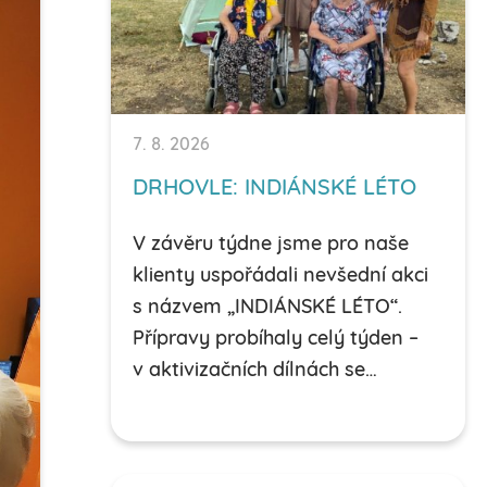
7. 8. 2026
DRHOVLE: INDIÁNSKÉ LÉTO
V závěru týdne jsme pro naše
klienty uspořádali nevšední akci
s názvem „INDIÁNSKÉ LÉTO“.
Přípravy probíhaly celý týden –
v aktivizačních dílnách se…