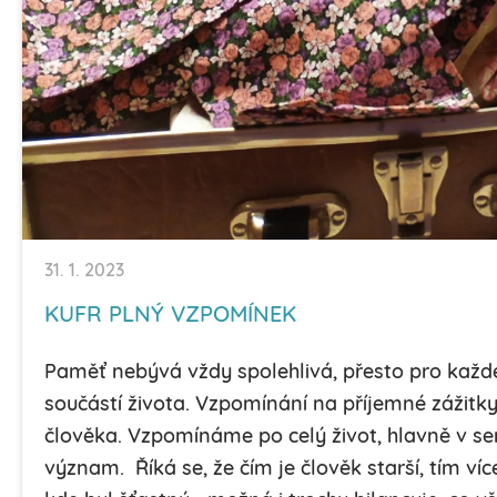
31. 1. 2023
KUFR PLNÝ VZPOMÍNEK
Paměť nebývá vždy spolehlivá, přesto pro každé
součástí života. Vzpomínání na příjemné zážitk
člověka. Vzpomínáme po celý život, hlavně v s
význam. Říká se, že čím je člověk starší, tím víc