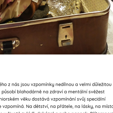
ho z nás jsou vzpomínky nedílnou a velmi důležitou
y působí blahodárně na zdraví a mentální svěžest
eniorském věku dostává vzpomínání svůj speciální
e vzpomíná. Na dětství, na přátele, na lásky, na místa