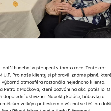
li další hudební vystoupení v tomto roce. Tentokrát
.U.F. Pro naše klienty si připravili známé písně, kter
 a výborná atmosféra roztančila nejednoho klienta.
va Petra z Mačkova, které pozvání na akci potěšilo. O
ři dopolední aktivizaci. Napekly koláče, bábovky a
i umělcům velkým potleskem a všichni se těší na dalš