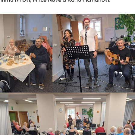
Jiřímu Říhovi, Mirce Nové a Karlu Pičmanovi.