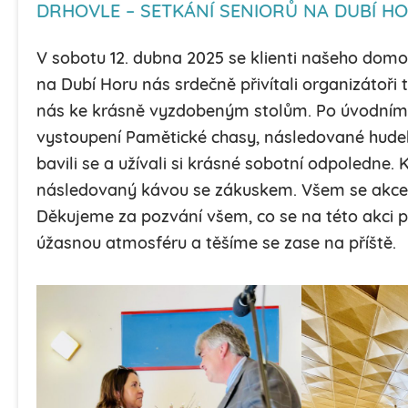
DRHOVLE – SETKÁNÍ SENIORŮ NA DUBÍ H
V sobotu 12. dubna 2025 se klienti našeho domov
na Dubí Horu nás srdečně přivítali organizátoři 
nás ke krásně vyzdobeným stolům. Po úvodním 
vystoupení Pamětické chasy, následované hude
bavili se a užívali si krásné sobotní odpoledne
následovaný kávou se zákuskem. Všem se akce ve
Děkujeme za pozvání všem, co se na této akci p
úžasnou atmosféru a těšíme se zase na příště.