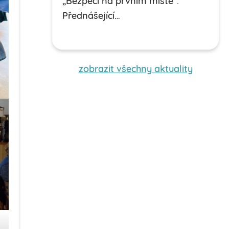
„Bezpečí na prvním místě“.
Přednášející…
zobrazit všechny aktuality