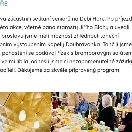
OŘE
a zúčastnili setkání seniorů na Dubí Hoře. Po příjez
této akce, včetně pana starosty Jiřího Bláhy a uvedli
proslovu jsme měli možnost zhlédnout taneční
bním vystoupením kapely Doubravanka. Tančili jsme
. K pohoštění se podával řízek s bramborovým salátem
lmi líbila, odnesli jsme si nezapomenutelné zážitk
odíleli. Děkujeme za skvěle připravený program,